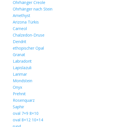
Ohrhänger Creole
Ohrhänger nach Stein
Amethyst
Arizona Türkis
Carneol
Chalzedon-Druse
Dendrit
ethopischer Opal
Granat
Labradorit
Lapislazuli
Larimar
Mondstein
Onyx
Prehnit
Rosenquarz
Saphir
oval 7×9 8×10
oval 8×12 10×14
rund