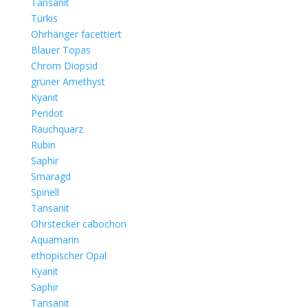
Tansanit
Türkis
Ohrhänger facettiert
Blauer Topas
Chrom Diopsid
grüner Amethyst
Kyanit
Peridot
Rauchquarz
Rubin
Saphir
Smaragd
Spinell
Tansanit
Ohrstecker cabochon
Aquamarin
ethopischer Opal
Kyanit
Saphir
Tansanit