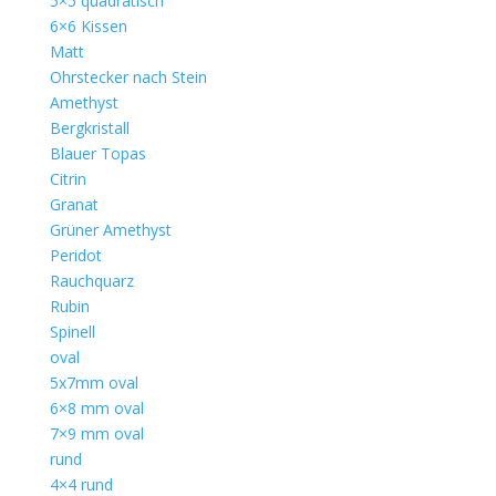
5×5 quadratisch
6×6 Kissen
Matt
Ohrstecker nach Stein
Amethyst
Bergkristall
Blauer Topas
Citrin
Granat
Grüner Amethyst
Peridot
Rauchquarz
Rubin
Spinell
oval
5x7mm oval
6×8 mm oval
7×9 mm oval
rund
4×4 rund