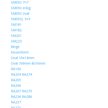
SM092 7×7
SM092 eckig
SM092 oval
SM092L 5×5
SM181
SM182
SM201
SM223
Ringe
Kissenform
Oval 10x14mm
Oval 7x9mm 8x10mm
RA100
RA204 RA274
RA205
RA206
RA207 RA275
RA236 RA286
RA237
RA271