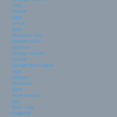
Türkis
Tansanit
Saphir
Larimar
Kyanit
ethiopischer Opal
Chalzedon Druse
Aquamarin
Anhänger facettiert
Tansanit
Smaragd Chrom Diopsid
Saphir
Rutilquarz
Rauchquarz
Kyanit
Grüner Amethyst
Citrin
Blauer Topas
Bergkristall