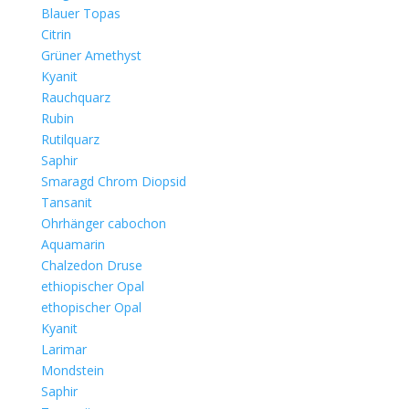
Blauer Topas
Citrin
Grüner Amethyst
Kyanit
Rauchquarz
Rubin
Rutilquarz
Saphir
Smaragd Chrom Diopsid
Tansanit
Ohrhänger cabochon
Aquamarin
Chalzedon Druse
ethiopischer Opal
ethopischer Opal
Kyanit
Larimar
Mondstein
Saphir