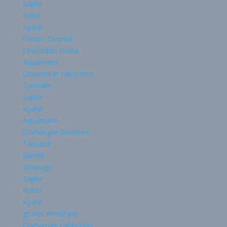
Saphir
Rubin
Kyanit
Chrom Diopsid
Chalzedon Druse
Aquamarin
Ohrstecker cabochon
Turmalin
Saphir
Kyanit
Aquamarin
Ohrhänger facettiert
Tansanit
Spinell
Smaragd
Saphir
Rubin
Kyanit
grüner Amethyst
Ohrhänger cabochon