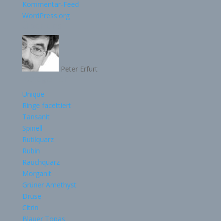
Kommentar-Feed
WordPress.org
Über uns
Peter Erfurt
Kategorien
Unique
Ringe facettiert
Tansanit
Spinell
Rutilquarz
Rubin
Rauchquarz
Morganit
Grüner Amethyst
Druse
Citrin
Blauer Topas