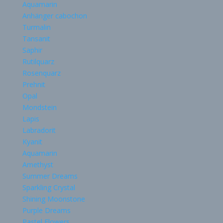
Aquamarin
Anhänger cabochon
Turmalin
Tansanit
Saphir
Rutilquarz
Rosenquarz
Prehnit
Opal
Mondstein
Lapis
Labradorit
Kyanit
Aquamarin
Amethyst
Summer Dreams
Sparkling Crystal
Shining Moonstone
Purple Dreams
Pastel Flowers