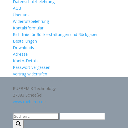
Datenschutzbelehrung
AGB
Über uns
Widerrufsbelehrung
Kontaktformular
Richtlinie für Rückerstattungen und Rückgaben
Bestellungen
Downloads
Adresse
Konto-Details
Passwort vergessen
Vertrag widerrufen
Internetdienstleister:
RUEBEMIX Technology
27383 Scheeßel
www.ruebemix.de
Produktsuche