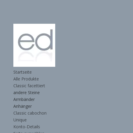
Startseite
Alle Produkte
Classic facettiert
andere Steine
Armbänder
Anhänger
Classic cabochon
Unique
Konto-Details