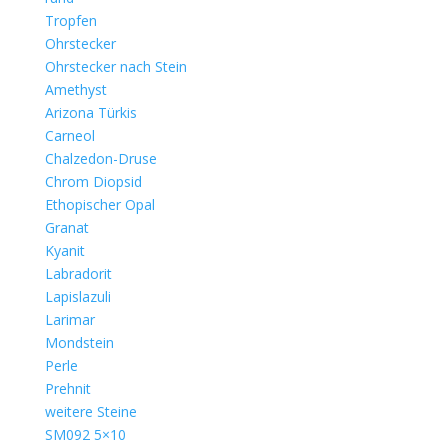
Tropfen
Ohrstecker
Ohrstecker nach Stein
Amethyst
Arizona Türkis
Carneol
Chalzedon-Druse
Chrom Diopsid
Ethopischer Opal
Granat
Kyanit
Labradorit
Lapislazuli
Larimar
Mondstein
Perle
Prehnit
weitere Steine
SM092 5×10