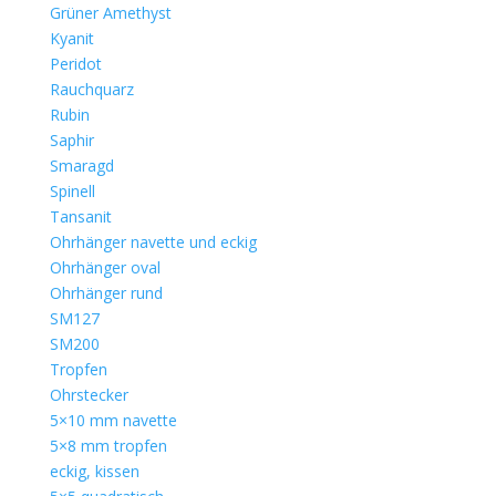
Grüner Amethyst
Kyanit
Peridot
Rauchquarz
Rubin
Saphir
Smaragd
Spinell
Tansanit
Ohrhänger navette und eckig
Ohrhänger oval
Ohrhänger rund
SM127
SM200
Tropfen
Ohrstecker
5×10 mm navette
5×8 mm tropfen
eckig, kissen