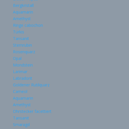
Bergkristall
Aquamarin
Amethyst
Ringe cabochon
Türkis
Tansanit
Sternrubin
Rosenquarz
Opal
Mondstein
Larimar
Labradorit
Goldener Rutilquarz
Carneol
Aquamarin
Amethyst
Ohrstecker facettiert
Tansanit
Smaragd