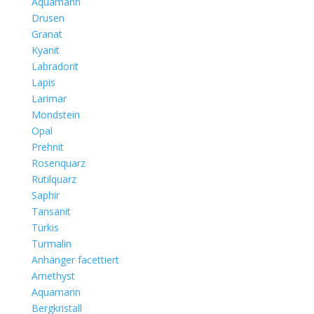
Aquamarin
Drusen
Granat
Kyanit
Labradorit
Lapis
Larimar
Mondstein
Opal
Prehnit
Rosenquarz
Rutilquarz
Saphir
Tansanit
Türkis
Turmalin
Anhänger facettiert
Amethyst
Aquamarin
Bergkristall