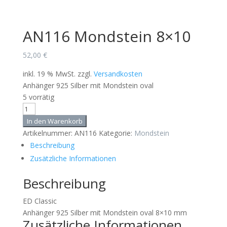
AN116 Mondstein 8×10
52,00
€
inkl. 19 % MwSt.
zzgl.
Versandkosten
Anhänger 925 Silber mit Mondstein oval
5 vorrätig
AN116
Mondstein
In den Warenkorb
8x10
Artikelnummer:
AN116
Kategorie:
Mondstein
Menge
Beschreibung
Zusätzliche Informationen
Beschreibung
ED Classic
Anhänger 925 Silber mit Mondstein oval 8×10 mm
Zusätzliche Informationen