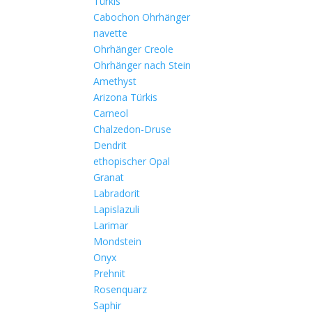
Türkis
Cabochon Ohrhänger
navette
Ohrhänger Creole
Ohrhänger nach Stein
Amethyst
Arizona Türkis
Carneol
Chalzedon-Druse
Dendrit
ethopischer Opal
Granat
Labradorit
Lapislazuli
Larimar
Mondstein
Onyx
Prehnit
Rosenquarz
Saphir