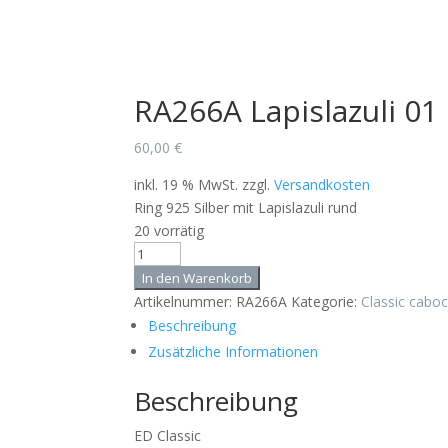
RA266A Lapislazuli 01
60,00
€
inkl. 19 % MwSt.
zzgl.
Versandkosten
Ring 925 Silber mit Lapislazuli rund
20 vorrätig
RA266A
Lapislazuli
In den Warenkorb
01
Artikelnummer:
RA266A
Kategorie:
Classic cabo
8x10
Beschreibung
Menge
Zusätzliche Informationen
Beschreibung
ED Classic