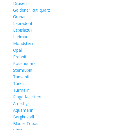
Drusen
Goldener Rutilquarz
Granat
Labradorit
Lapislazuli
Larimar
Mondstein
Opal
Prehnit
Rosenquarz
Sternrubin
Tansanit
Türkis
Turmalin
Ringe facettiert
Amethyst
Aquamarin
Bergkristall
Blauer Topas