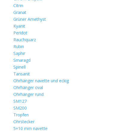
Citrin
Granat
Grüner Amethyst
Kyanit
Peridot
Rauchquarz
Rubin
Saphir
Smaragd
Spinell
Tansanit
Ohrhänger navette und eckig
Ohrhänger oval
Ohrhänger rund
SM127
SM200
Tropfen
Ohrstecker
5×10 mm navette