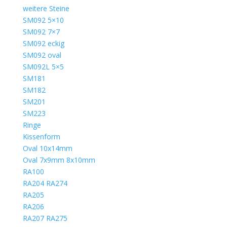
weitere Steine
SM092 5×10
SM092 7×7
SM092 eckig
SM092 oval
SM092L 5×5
SM181
SM182
SM201
SM223
Ringe
Kissenform
Oval 10x14mm
Oval 7x9mm 8x10mm
RA100
RA204 RA274
RA205
RA206
RA207 RA275