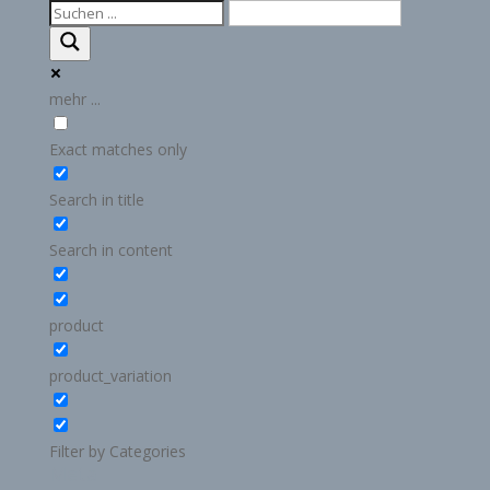
mehr ...
Exact matches only
Search in title
Search in content
product
product_variation
Filter by Categories
Meta