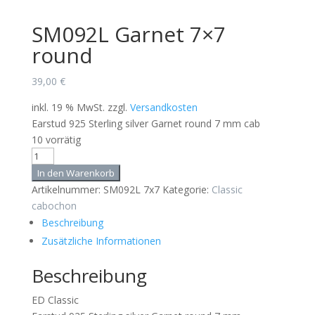
SM092L Garnet 7×7
round
39,00
€
inkl. 19 % MwSt.
zzgl.
Versandkosten
Earstud 925 Sterling silver Garnet round 7 mm cab
10 vorrätig
SM092L
Garnet
In den Warenkorb
7x7
Artikelnummer:
SM092L 7x7
Kategorie:
Classic
round
cabochon
Menge
Beschreibung
Zusätzliche Informationen
Beschreibung
ED Classic