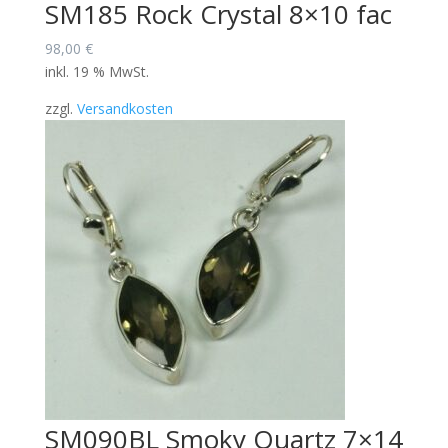
SM185 Rock Crystal 8×10 fac
98,00
€
inkl. 19 % MwSt.
zzgl.
Versandkosten
SM090BL Smoky Quartz 7×14