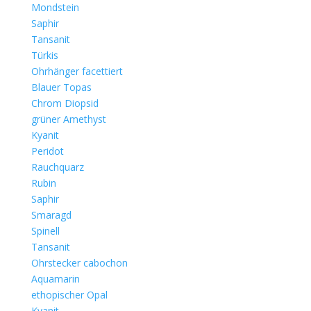
Mondstein
Saphir
Tansanit
Türkis
Ohrhänger facettiert
Blauer Topas
Chrom Diopsid
grüner Amethyst
Kyanit
Peridot
Rauchquarz
Rubin
Saphir
Smaragd
Spinell
Tansanit
Ohrstecker cabochon
Aquamarin
ethopischer Opal
Kyanit