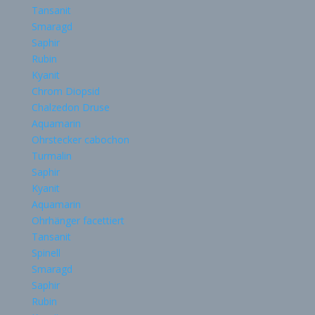
Tansanit
Smaragd
Saphir
Rubin
Kyanit
Chrom Diopsid
Chalzedon Druse
Aquamarin
Ohrstecker cabochon
Turmalin
Saphir
Kyanit
Aquamarin
Ohrhänger facettiert
Tansanit
Spinell
Smaragd
Saphir
Rubin