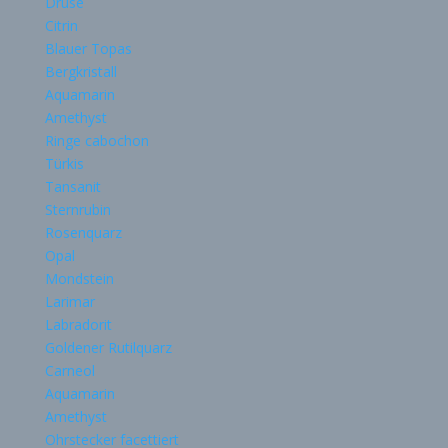
Druse
Citrin
Blauer Topas
Bergkristall
Aquamarin
Amethyst
Ringe cabochon
Türkis
Tansanit
Sternrubin
Rosenquarz
Opal
Mondstein
Larimar
Labradorit
Goldener Rutilquarz
Carneol
Aquamarin
Amethyst
Ohrstecker facettiert