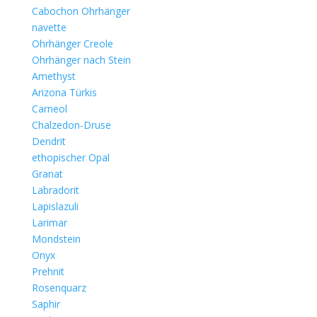
Cabochon Ohrhänger
navette
Ohrhänger Creole
Ohrhänger nach Stein
Amethyst
Arizona Türkis
Carneol
Chalzedon-Druse
Dendrit
ethopischer Opal
Granat
Labradorit
Lapislazuli
Larimar
Mondstein
Onyx
Prehnit
Rosenquarz
Saphir