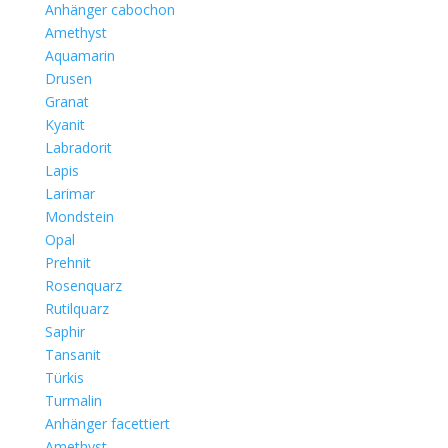
Anhänger cabochon
Amethyst
Aquamarin
Drusen
Granat
Kyanit
Labradorit
Lapis
Larimar
Mondstein
Opal
Prehnit
Rosenquarz
Rutilquarz
Saphir
Tansanit
Türkis
Turmalin
Anhänger facettiert
Amethyst