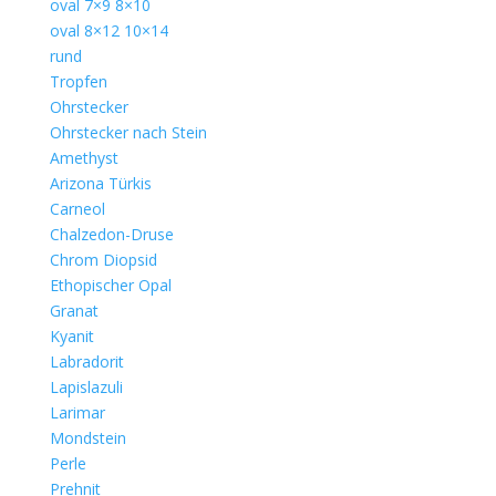
oval 7×9 8×10
oval 8×12 10×14
rund
Tropfen
Ohrstecker
Ohrstecker nach Stein
Amethyst
Arizona Türkis
Carneol
Chalzedon-Druse
Chrom Diopsid
Ethopischer Opal
Granat
Kyanit
Labradorit
Lapislazuli
Larimar
Mondstein
Perle
Prehnit