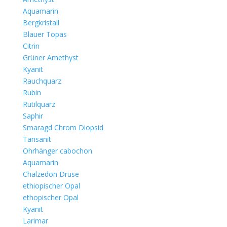
Aquamarin
Bergkristall
Blauer Topas
Citrin
Grüner Amethyst
Kyanit
Rauchquarz
Rubin
Rutilquarz
Saphir
Smaragd Chrom Diopsid
Tansanit
Ohrhänger cabochon
Aquamarin
Chalzedon Druse
ethiopischer Opal
ethopischer Opal
Kyanit
Larimar