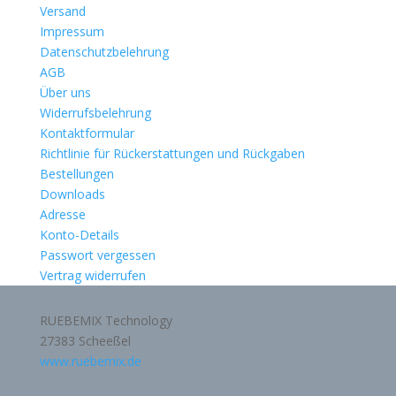
Versand
Impressum
Datenschutzbelehrung
AGB
Über uns
Widerrufsbelehrung
Kontaktformular
Richtlinie für Rückerstattungen und Rückgaben
Bestellungen
Downloads
Adresse
Konto-Details
Passwort vergessen
Vertrag widerrufen
Internetdienstleister:
RUEBEMIX Technology
27383 Scheeßel
www.ruebemix.de
Produktsuche