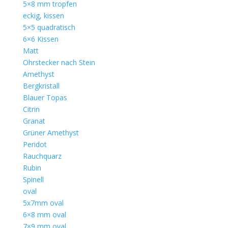
5×8 mm tropfen
eckig, kissen
5×5 quadratisch
6×6 Kissen
Matt
Ohrstecker nach Stein
Amethyst
Bergkristall
Blauer Topas
Citrin
Granat
Grüner Amethyst
Peridot
Rauchquarz
Rubin
Spinell
oval
5x7mm oval
6×8 mm oval
7×9 mm oval