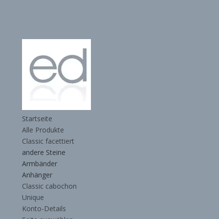
Startseite
Alle Produkte
Classic facettiert
andere Steine
Armbänder
Anhänger
Classic cabochon
Unique
Konto-Details