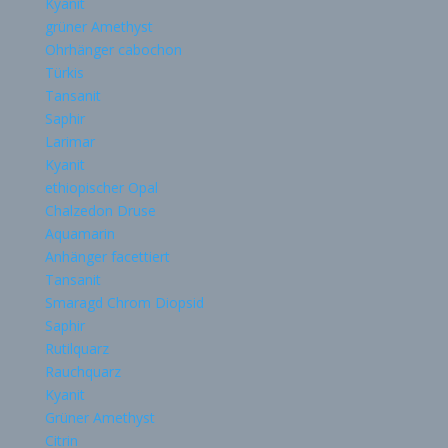
Kyanit
grüner Amethyst
Ohrhänger cabochon
Türkis
Tansanit
Saphir
Larimar
Kyanit
ethiopischer Opal
Chalzedon Druse
Aquamarin
Anhänger facettiert
Tansanit
Smaragd Chrom Diopsid
Saphir
Rutilquarz
Rauchquarz
Kyanit
Grüner Amethyst
Citrin