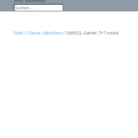
Seite auswählen
Start
/
Classic cabochon
/ SM092L Garnet 7×7 round