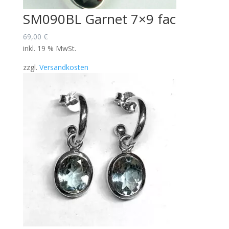
SM090BL Garnet 7×9 fac
69,00
€
inkl. 19 % MwSt.
zzgl.
Versandkosten