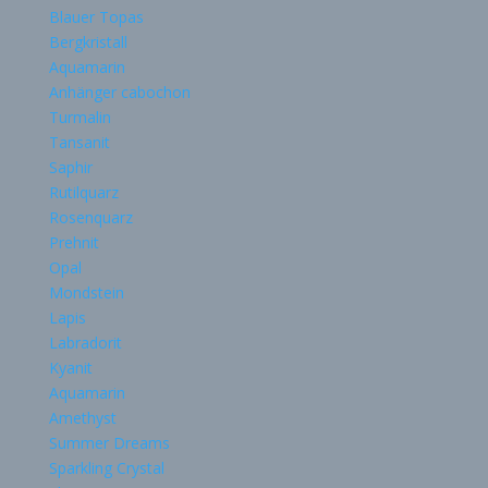
Blauer Topas
Bergkristall
Aquamarin
Anhänger cabochon
Turmalin
Tansanit
Saphir
Rutilquarz
Rosenquarz
Prehnit
Opal
Mondstein
Lapis
Labradorit
Kyanit
Aquamarin
Amethyst
Summer Dreams
Sparkling Crystal