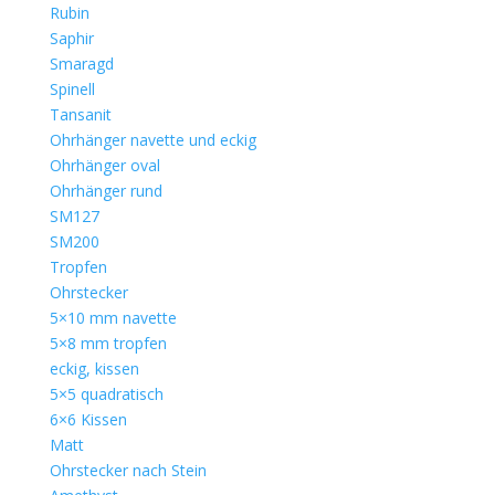
Rubin
Saphir
Smaragd
Spinell
Tansanit
Ohrhänger navette und eckig
Ohrhänger oval
Ohrhänger rund
SM127
SM200
Tropfen
Ohrstecker
5×10 mm navette
5×8 mm tropfen
eckig, kissen
5×5 quadratisch
6×6 Kissen
Matt
Ohrstecker nach Stein