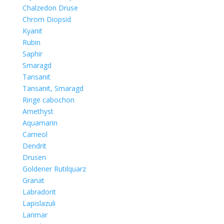
Chalzedon Druse
Chrom Diopsid
Kyanit
Rubin
Saphir
Smaragd
Tansanit
Tansanit, Smaragd
Ringe cabochon
Amethyst
Aquamarin
Carneol
Dendrit
Drusen
Goldener Rutilquarz
Granat
Labradorit
Lapislazuli
Larimar