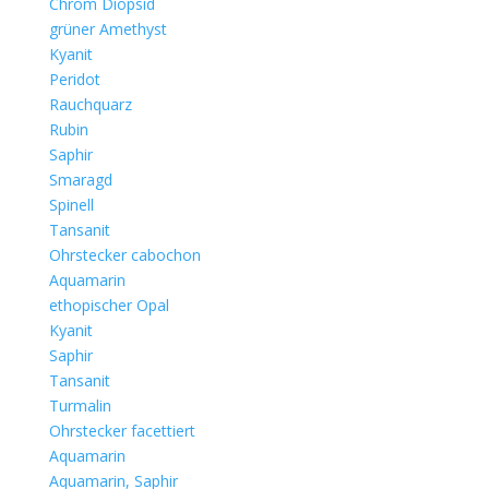
Chrom Diopsid
grüner Amethyst
Kyanit
Peridot
Rauchquarz
Rubin
Saphir
Smaragd
Spinell
Tansanit
Ohrstecker cabochon
Aquamarin
ethopischer Opal
Kyanit
Saphir
Tansanit
Turmalin
Ohrstecker facettiert
Aquamarin
Aquamarin, Saphir