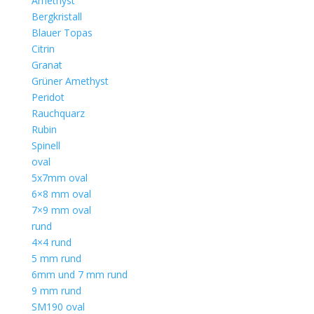
Amethyst
Bergkristall
Blauer Topas
Citrin
Granat
Grüner Amethyst
Peridot
Rauchquarz
Rubin
Spinell
oval
5x7mm oval
6×8 mm oval
7×9 mm oval
rund
4×4 rund
5 mm rund
6mm und 7 mm rund
9 mm rund
SM190 oval