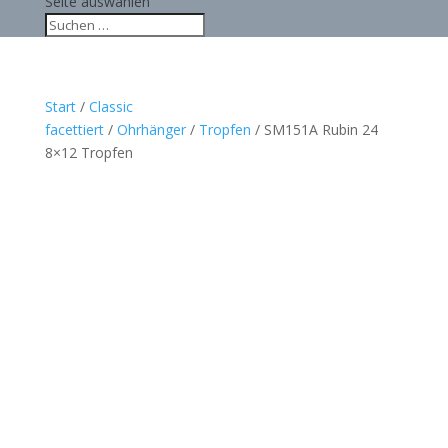
Seite auswählen
Start
/
Classic
facettiert
/
Ohrhänger
/
Tropfen
/ SM151A Rubin 24
8×12 Tropfen