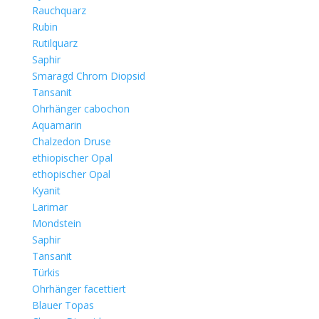
Rauchquarz
Rubin
Rutilquarz
Saphir
Smaragd Chrom Diopsid
Tansanit
Ohrhänger cabochon
Aquamarin
Chalzedon Druse
ethiopischer Opal
ethopischer Opal
Kyanit
Larimar
Mondstein
Saphir
Tansanit
Türkis
Ohrhänger facettiert
Blauer Topas