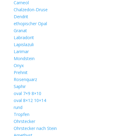
Carneol
Chalzedon-Druse
Dendrit
ethopischer Opal
Granat
Labradorit
Lapislazuli
Larimar
Mondstein
Onyx
Prehnit
Rosenquarz
Saphir
oval 7×9 8×10
oval 8×12 10×14
rund
Tropfen
Ohrstecker
Ohrstecker nach Stein
Amethyst