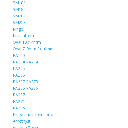
SM181
SM182
SM201
SM223
Ringe
Kissenform
Oval 10x14mm
Oval 7x9mm 8x10mm
RA100
RA204 RA274
RA205
RA206
RA207 RA275
RA236 RA286
RA237
RA271
RA285
Ringe nach Steinsorte
Amethyst
Arizona Türkis