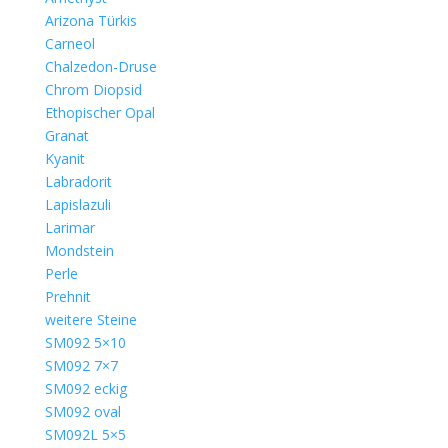
Arizona Türkis
Carneol
Chalzedon-Druse
Chrom Diopsid
Ethopischer Opal
Granat
Kyanit
Labradorit
Lapislazuli
Larimar
Mondstein
Perle
Prehnit
weitere Steine
SM092 5×10
SM092 7×7
SM092 eckig
SM092 oval
SM092L 5×5