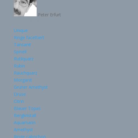
Peter Erfurt
Kategorien
Unique
Ringe facettiert
Tansanit
Spinell
Rutilquarz
Rubin
Rauchquarz
Morganit
Grüner Amethyst
Druse
Citrin
Blauer Topas
Bergkristall
Aquamarin
Amethyst
Ringe cabochon