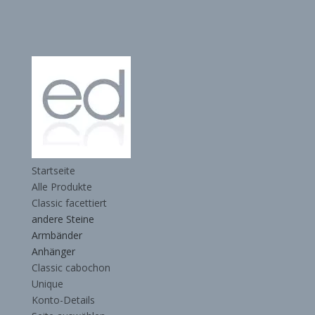
Startseite
Alle Produkte
Classic facettiert
andere Steine
Armbänder
Anhänger
Classic cabochon
Unique
Konto-Details