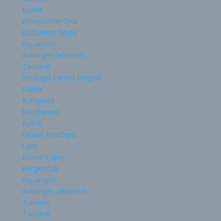
Kyanit
ethiopischer Opal
Chalzedon Druse
Aquamarin
Anhänger facettiert
Tansanit
Smaragd Chrom Diopsid
Saphir
Rutilquarz
Rauchquarz
Kyanit
Grüner Amethyst
Citrin
Blauer Topas
Bergkristall
Aquamarin
Anhänger cabochon
Turmalin
Tansanit