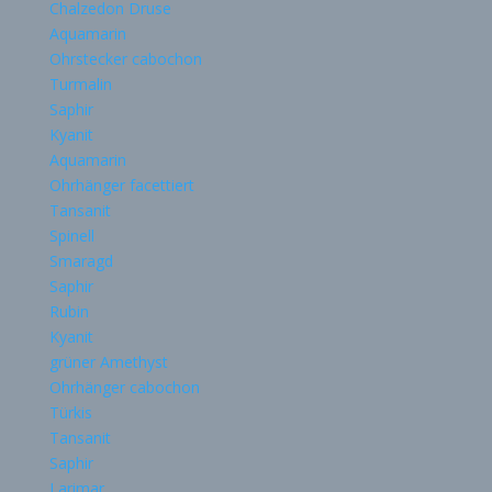
Chalzedon Druse
Aquamarin
Ohrstecker cabochon
Turmalin
Saphir
Kyanit
Aquamarin
Ohrhänger facettiert
Tansanit
Spinell
Smaragd
Saphir
Rubin
Kyanit
grüner Amethyst
Ohrhänger cabochon
Türkis
Tansanit
Saphir
Larimar