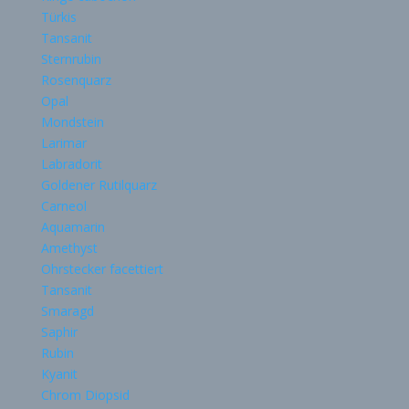
Türkis
Tansanit
Sternrubin
Rosenquarz
Opal
Mondstein
Larimar
Labradorit
Goldener Rutilquarz
Carneol
Aquamarin
Amethyst
Ohrstecker facettiert
Tansanit
Smaragd
Saphir
Rubin
Kyanit
Chrom Diopsid