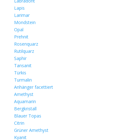
Labradorit
Lapis
Larimar
Mondstein
Opal
Prehnit
Rosenquarz
Rutilquarz
Saphir
Tansanit
Türkis
Turmalin
Anhänger facettiert
Amethyst
Aquamarin
Bergkristall
Blauer Topas
Citrin
Grüner Amethyst
Kyanit