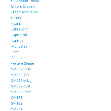
Chalzedon-Druse
Chrom Diopsid
Ethopischer Opal
Granat
Kyanit
Labradorit
Lapislazuli
Larimar
Mondstein
Perle
Prehnit
weitere Steine
SM092 5×10
SM092 7×7
SM092 eckig
SM092 oval
SM092L 5×5
SM181
SM182
SM201