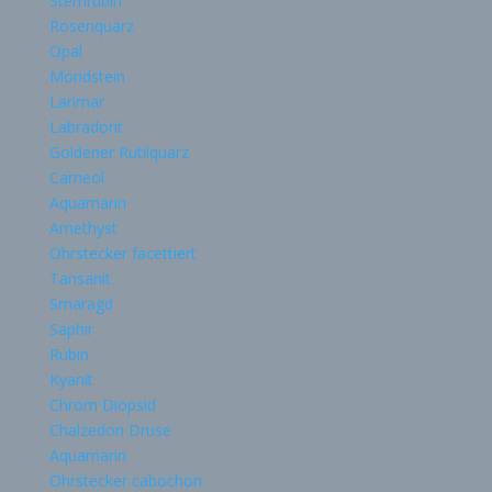
Sternrubin
Rosenquarz
Opal
Mondstein
Larimar
Labradorit
Goldener Rutilquarz
Carneol
Aquamarin
Amethyst
Ohrstecker facettiert
Tansanit
Smaragd
Saphir
Rubin
Kyanit
Chrom Diopsid
Chalzedon Druse
Aquamarin
Ohrstecker cabochon