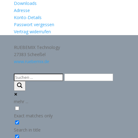
Downloads
Adresse
Konto-Details
Passwort vergessen
Vertrag widerrufen
Internetdienstleister:
RUEBEMIX Technology
27383 Scheeßel
www.ruebemix.de
Produktsuche
mehr ...
Exact matches only
Search in title