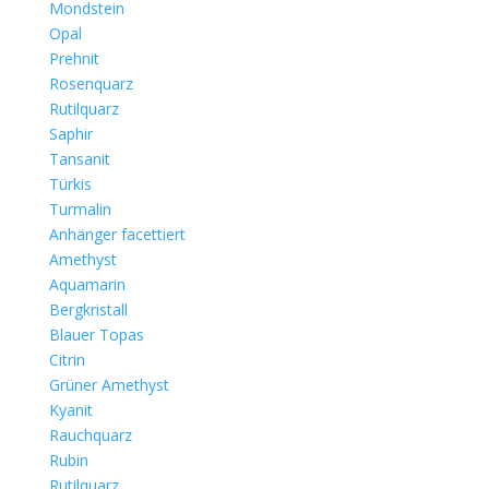
Mondstein
Opal
Prehnit
Rosenquarz
Rutilquarz
Saphir
Tansanit
Türkis
Turmalin
Anhänger facettiert
Amethyst
Aquamarin
Bergkristall
Blauer Topas
Citrin
Grüner Amethyst
Kyanit
Rauchquarz
Rubin
Rutilquarz