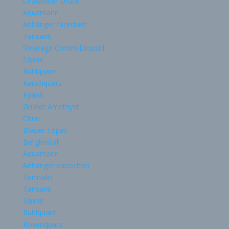
Chalzedon Druse
Aquamarin
Anhänger facettiert
Tansanit
Smaragd Chrom Diopsid
Saphir
Rutilquarz
Rauchquarz
Kyanit
Grüner Amethyst
Citrin
Blauer Topas
Bergkristall
Aquamarin
Anhänger cabochon
Turmalin
Tansanit
Saphir
Rutilquarz
Rosenquarz