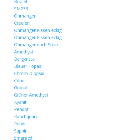
Briolet
SM233
Ohrhänger
Creolen
Ohrhänger Kissen eckig
Ohrhänger Kissen eckig
Ohrhänger nach Stein
Amethyst
Bergkristall
Blauer Topas
Chrom Diopsid
Citrin
Granat
Grüner Amethyst
Kyanit
Peridot
Rauchquarz
Rubin
Saphir
Smaragd