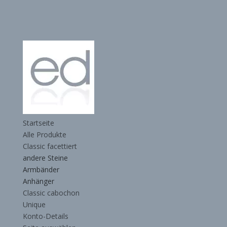
Startseite
Alle Produkte
Classic facettiert
andere Steine
Armbänder
Anhänger
Classic cabochon
Unique
Konto-Details