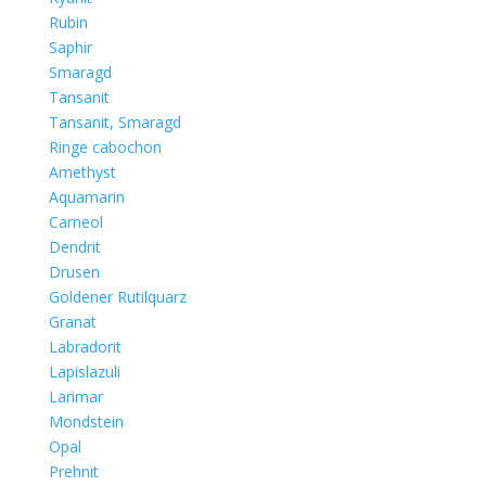
Rubin
Saphir
Smaragd
Tansanit
Tansanit, Smaragd
Ringe cabochon
Amethyst
Aquamarin
Carneol
Dendrit
Drusen
Goldener Rutilquarz
Granat
Labradorit
Lapislazuli
Larimar
Mondstein
Opal
Prehnit