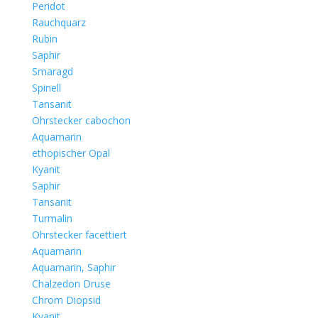
Peridot
Rauchquarz
Rubin
Saphir
Smaragd
Spinell
Tansanit
Ohrstecker cabochon
Aquamarin
ethopischer Opal
Kyanit
Saphir
Tansanit
Turmalin
Ohrstecker facettiert
Aquamarin
Aquamarin, Saphir
Chalzedon Druse
Chrom Diopsid
Kyanit