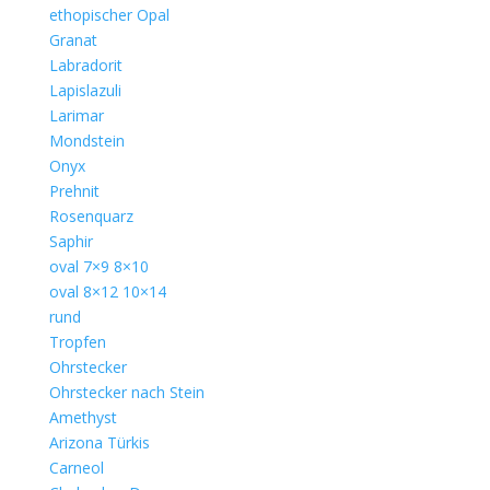
ethopischer Opal
Granat
Labradorit
Lapislazuli
Larimar
Mondstein
Onyx
Prehnit
Rosenquarz
Saphir
oval 7×9 8×10
oval 8×12 10×14
rund
Tropfen
Ohrstecker
Ohrstecker nach Stein
Amethyst
Arizona Türkis
Carneol