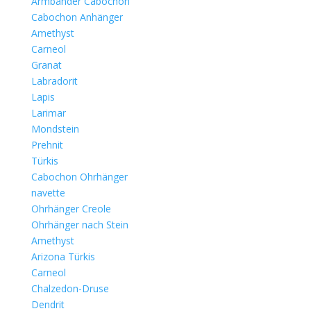
Armbänder Cabochon
Cabochon Anhänger
Amethyst
Carneol
Granat
Labradorit
Lapis
Larimar
Mondstein
Prehnit
Türkis
Cabochon Ohrhänger
navette
Ohrhänger Creole
Ohrhänger nach Stein
Amethyst
Arizona Türkis
Carneol
Chalzedon-Druse
Dendrit