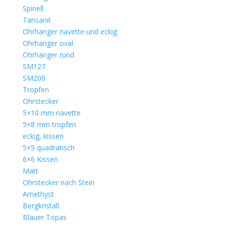
Spinell
Tansanit
Ohrhänger navette und eckig
Ohrhänger oval
Ohrhänger rund
SM127
SM200
Tropfen
Ohrstecker
5×10 mm navette
5×8 mm tropfen
eckig, kissen
5×5 quadratisch
6×6 Kissen
Matt
Ohrstecker nach Stein
Amethyst
Bergkristall
Blauer Topas