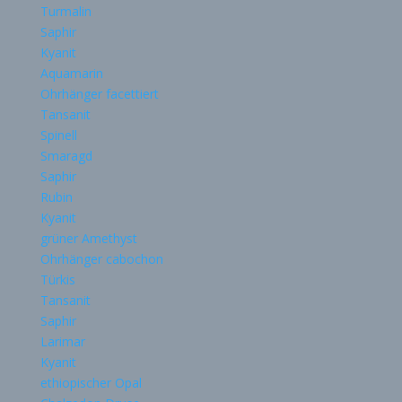
Turmalin
Saphir
Kyanit
Aquamarin
Ohrhänger facettiert
Tansanit
Spinell
Smaragd
Saphir
Rubin
Kyanit
grüner Amethyst
Ohrhänger cabochon
Türkis
Tansanit
Saphir
Larimar
Kyanit
ethiopischer Opal