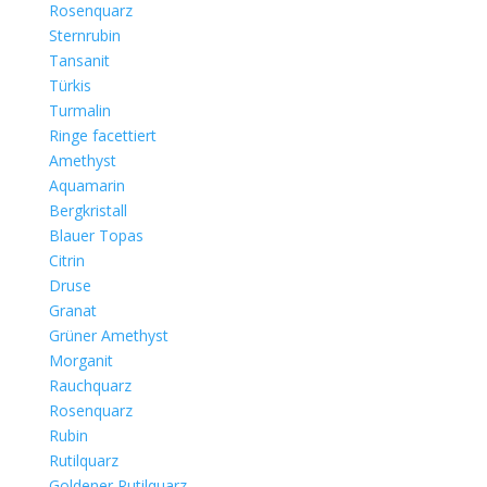
Rosenquarz
Sternrubin
Tansanit
Türkis
Turmalin
Ringe facettiert
Amethyst
Aquamarin
Bergkristall
Blauer Topas
Citrin
Druse
Granat
Grüner Amethyst
Morganit
Rauchquarz
Rosenquarz
Rubin
Rutilquarz
Goldener Rutilquarz