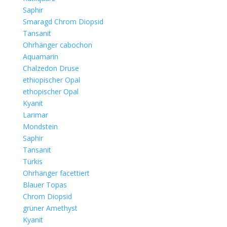
Saphir
Smaragd Chrom Diopsid
Tansanit
Ohrhänger cabochon
Aquamarin
Chalzedon Druse
ethiopischer Opal
ethopischer Opal
Kyanit
Larimar
Mondstein
Saphir
Tansanit
Türkis
Ohrhänger facettiert
Blauer Topas
Chrom Diopsid
grüner Amethyst
Kyanit