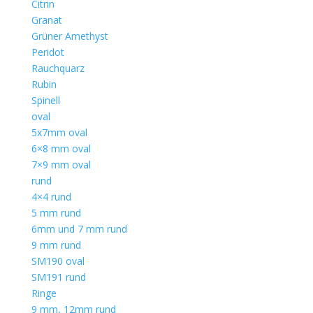
Citrin
Granat
Grüner Amethyst
Peridot
Rauchquarz
Rubin
Spinell
oval
5x7mm oval
6×8 mm oval
7×9 mm oval
rund
4×4 rund
5 mm rund
6mm und 7 mm rund
9 mm rund
SM190 oval
SM191 rund
Ringe
9 mm, 12mm rund