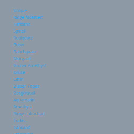
Kategorien
Unique
Ringe facettiert
Tansanit
Spinell
Rutilquarz
Rubin
Rauchquarz
Morganit
Grüner Amethyst
Druse
Citrin
Blauer Topas
Bergkristall
Aquamarin
Amethyst
Ringe cabochon
Türkis
Tansanit