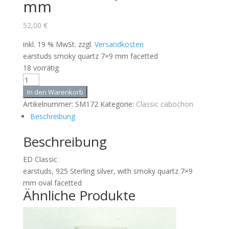
mm
52,00
€
inkl. 19 % MwSt.
zzgl.
Versandkosten
earstuds smoky quartz 7×9 mm facetted
18 vorrätig
SM172
Smoky
In den Warenkorb
Quartz
Artikelnummer:
SM172
Kategorie:
Classic cabochon
7x9
Beschreibung
mm
Beschreibung
Menge
ED Classic
earstuds, 925 Sterling silver, with smoky quartz 7×9
mm oval facetted
Ähnliche Produkte