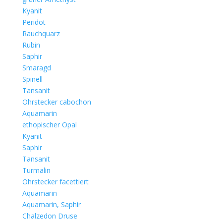
Kyanit
Peridot
Rauchquarz
Rubin
Saphir
Smaragd
Spinell
Tansanit
Ohrstecker cabochon
Aquamarin
ethopischer Opal
Kyanit
Saphir
Tansanit
Turmalin
Ohrstecker facettiert
Aquamarin
Aquamarin, Saphir
Chalzedon Druse