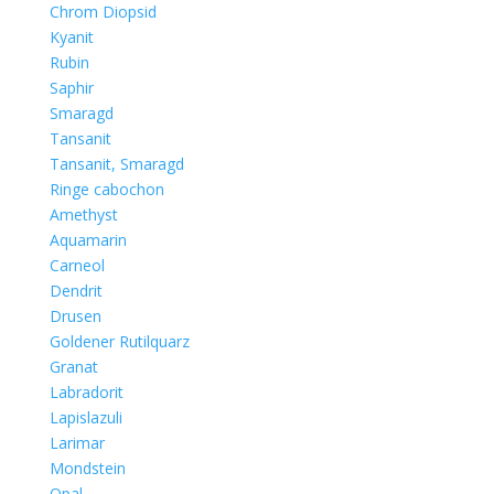
Chrom Diopsid
Kyanit
Rubin
Saphir
Smaragd
Tansanit
Tansanit, Smaragd
Ringe cabochon
Amethyst
Aquamarin
Carneol
Dendrit
Drusen
Goldener Rutilquarz
Granat
Labradorit
Lapislazuli
Larimar
Mondstein
Opal