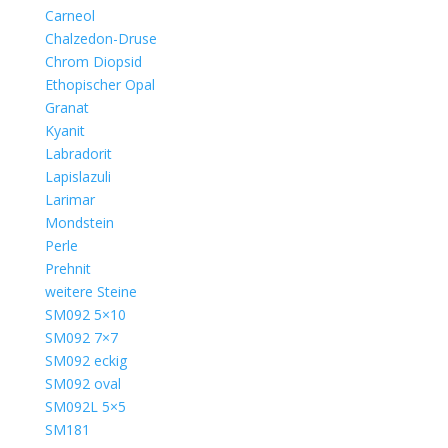
Carneol
Chalzedon-Druse
Chrom Diopsid
Ethopischer Opal
Granat
Kyanit
Labradorit
Lapislazuli
Larimar
Mondstein
Perle
Prehnit
weitere Steine
SM092 5×10
SM092 7×7
SM092 eckig
SM092 oval
SM092L 5×5
SM181