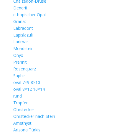
Chalzedon-Druse
Dendrit
ethopischer Opal
Granat
Labradorit
Lapislazuli
Larimar
Mondstein
Onyx
Prehnit
Rosenquarz
Saphir
oval 7×9 8×10
oval 8×12 10×14
rund
Tropfen
Ohrstecker
Ohrstecker nach Stein
Amethyst
Arizona Türkis