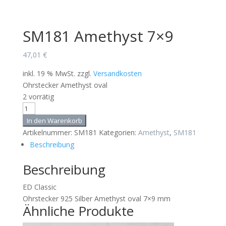
SM181 Amethyst 7×9
47,01
€
inkl. 19 % MwSt.
zzgl.
Versandkosten
Ohrstecker Amethyst oval
2 vorrätig
SM181
Amethyst
In den Warenkorb
7x9
Artikelnummer:
SM181
Kategorien:
Amethyst
,
SM181
Menge
Beschreibung
Beschreibung
ED Classic
Ohrstecker 925 Silber Amethyst oval 7×9 mm
Ähnliche Produkte