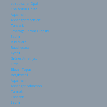
ethiopischer Opal
Chalzedon Druse
Aquamarin
Anhänger facettiert
Tansanit
Smaragd Chrom Diopsid
Saphir
Rutilquarz
Rauchquarz
Kyanit
Grüner Amethyst
Citrin
Blauer Topas
Bergkristall
Aquamarin
Anhänger cabochon
Turmalin
Tansanit
Saphir