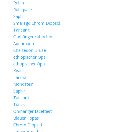
Rubin
Rutilquarz
Saphir
Smaragd Chrom Diopsid
Tansanit
Ohrhänger cabochon
Aquamarin
Chalzedon Druse
ethiopischer Opal
ethopischer Opal
Kyanit
Larimar
Mondstein
Saphir
Tansanit
Türkis
Ohrhänger facettiert
Blauer Topas
Chrom Diopsid
grüner Amethyst