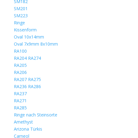
SM182
SM201
SM223
Ringe
Kissenform
Oval 10x14mm
Oval 7x9mm 8x10mm
RA100
RA204 RA274
RA205
RA206
RA207 RA275
RA236 RA286
RA237
RA271
RA285
Ringe nach Steinsorte
Amethyst
Arizona Türkis
Carneol