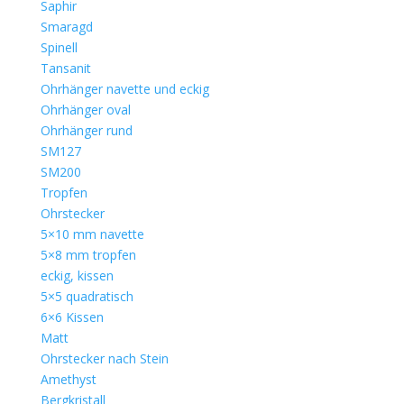
Saphir
Smaragd
Spinell
Tansanit
Ohrhänger navette und eckig
Ohrhänger oval
Ohrhänger rund
SM127
SM200
Tropfen
Ohrstecker
5×10 mm navette
5×8 mm tropfen
eckig, kissen
5×5 quadratisch
6×6 Kissen
Matt
Ohrstecker nach Stein
Amethyst
Bergkristall