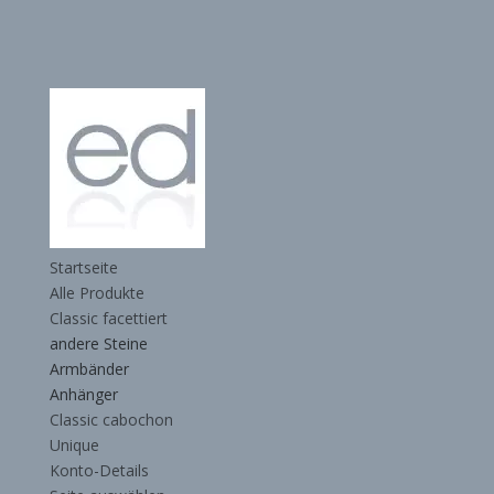
Startseite
Alle Produkte
Classic facettiert
andere Steine
Armbänder
Anhänger
Classic cabochon
Unique
Konto-Details