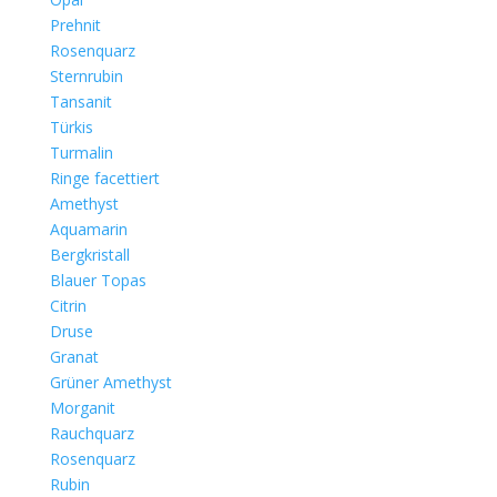
Prehnit
Rosenquarz
Sternrubin
Tansanit
Türkis
Turmalin
Ringe facettiert
Amethyst
Aquamarin
Bergkristall
Blauer Topas
Citrin
Druse
Granat
Grüner Amethyst
Morganit
Rauchquarz
Rosenquarz
Rubin