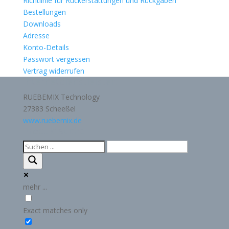
Richtlinie für Rückerstattungen und Rückgaben
Bestellungen
Downloads
Adresse
Konto-Details
Passwort vergessen
Vertrag widerrufen
Internetdienstleister:
RUEBEMIX Technology
27383 Scheeßel
www.ruebemix.de
Produktsuche
mehr ...
Exact matches only