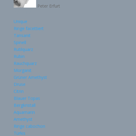
Peter Erfurt
Kategorien
Unique
Ringe facettiert
Tansanit
Spinell
Rutilquarz
Rubin
Rauchquarz
Morganit
Grüner Amethyst
Druse
Citrin
Blauer Topas
Bergkristall
Aquamarin
Amethyst
Ringe cabochon
Türkis