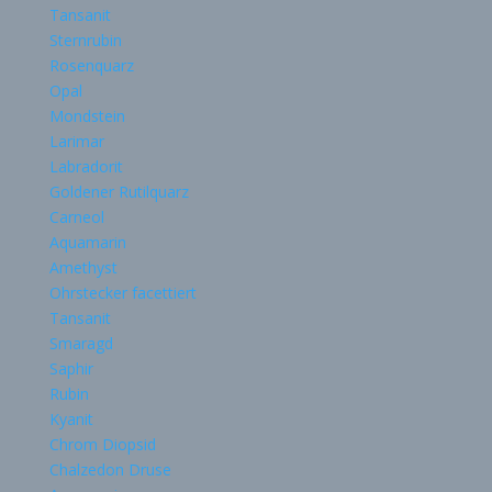
Tansanit
Sternrubin
Rosenquarz
Opal
Mondstein
Larimar
Labradorit
Goldener Rutilquarz
Carneol
Aquamarin
Amethyst
Ohrstecker facettiert
Tansanit
Smaragd
Saphir
Rubin
Kyanit
Chrom Diopsid
Chalzedon Druse