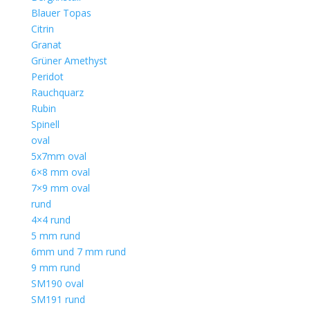
Blauer Topas
Citrin
Granat
Grüner Amethyst
Peridot
Rauchquarz
Rubin
Spinell
oval
5x7mm oval
6×8 mm oval
7×9 mm oval
rund
4×4 rund
5 mm rund
6mm und 7 mm rund
9 mm rund
SM190 oval
SM191 rund