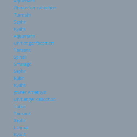
Aquamarin
Ohrstecker cabochon
Turmalin
Saphir
Kyanit
Aquamarin
Ohrhänger facettiert
Tansanit
Spinell
Smaragd
Saphir
Rubin
Kyanit
grüner Amethyst
Ohrhänger cabochon
Türkis
Tansanit
Saphir
Larimar
Kyanit