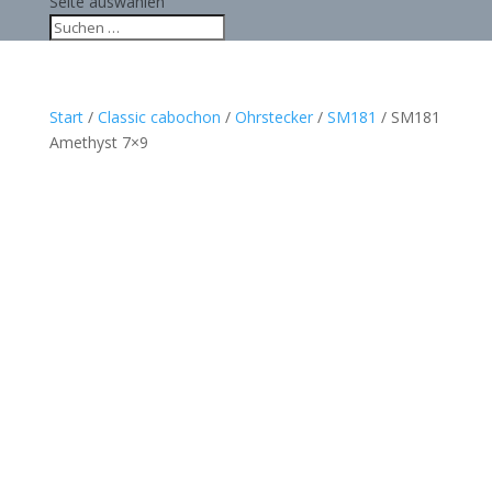
Seite auswählen
Start
/
Classic cabochon
/
Ohrstecker
/
SM181
/ SM181
Amethyst 7×9