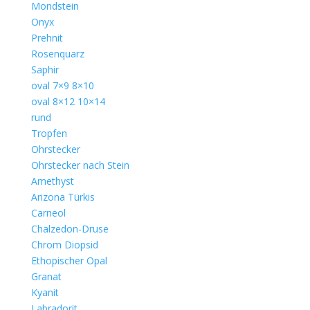
Mondstein
Onyx
Prehnit
Rosenquarz
Saphir
oval 7×9 8×10
oval 8×12 10×14
rund
Tropfen
Ohrstecker
Ohrstecker nach Stein
Amethyst
Arizona Türkis
Carneol
Chalzedon-Druse
Chrom Diopsid
Ethopischer Opal
Granat
Kyanit
Labradorit