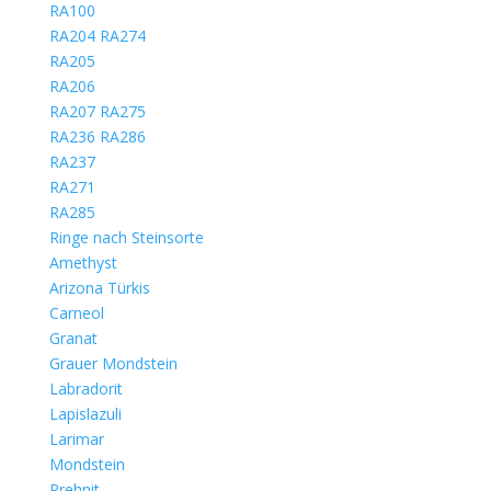
RA100
RA204 RA274
RA205
RA206
RA207 RA275
RA236 RA286
RA237
RA271
RA285
Ringe nach Steinsorte
Amethyst
Arizona Türkis
Carneol
Granat
Grauer Mondstein
Labradorit
Lapislazuli
Larimar
Mondstein
Prehnit