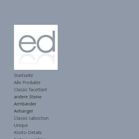
Startseite
Alle Produkte
Classic facettiert
andere Steine
Armbänder
Anhänger
Classic cabochon
Unique
Konto-Details