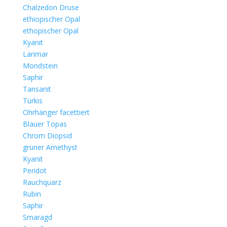
Chalzedon Druse
ethiopischer Opal
ethopischer Opal
Kyanit
Larimar
Mondstein
Saphir
Tansanit
Türkis
Ohrhänger facettiert
Blauer Topas
Chrom Diopsid
grüner Amethyst
Kyanit
Peridot
Rauchquarz
Rubin
Saphir
Smaragd