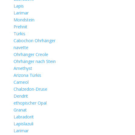
Lapis
Larimar
Mondstein
Prehnit
Türkis
Cabochon Ohrhänger
navette
Ohrhänger Creole
Ohrhänger nach Stein
Amethyst
Arizona Türkis
Carneol
Chalzedon-Druse
Dendrit
ethopischer Opal
Granat
Labradorit
Lapislazuli
Larimar