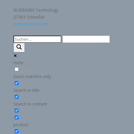
Internetdienstleister:
RUEBEMIX Technology
27383 Scheeßel
www.ruebemix.de
Produktsuche
mehr ...
Exact matches only
Search in title
Search in content
product