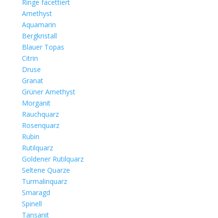
Ringe facettiert
Amethyst
Aquamarin
Bergkristall
Blauer Topas
Citrin
Druse
Granat
Grüner Amethyst
Morganit
Rauchquarz
Rosenquarz
Rubin
Rutilquarz
Goldener Rutilquarz
Seltene Quarze
Turmalinquarz
Smaragd
Spinell
Tansanit