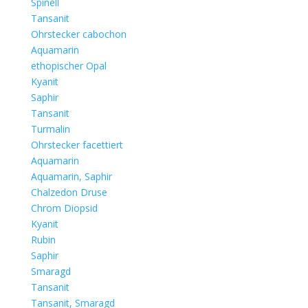
Spinell
Tansanit
Ohrstecker cabochon
Aquamarin
ethopischer Opal
Kyanit
Saphir
Tansanit
Turmalin
Ohrstecker facettiert
Aquamarin
Aquamarin, Saphir
Chalzedon Druse
Chrom Diopsid
Kyanit
Rubin
Saphir
Smaragd
Tansanit
Tansanit, Smaragd