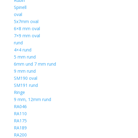
Rubin
Spinell
oval
5x7mm oval
6×8 mm oval
7×9 mm oval
rund
4×4 rund
5 mm rund
6mm und 7 mm rund
9 mm rund
SM190 oval
SM191 rund
Ringe
9 mm, 12mm rund
RA046
RA110
RA175
RA189
RA200