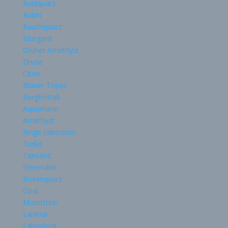
Rutilquarz
Rubin
Rauchquarz
Morganit
Grüner Amethyst
Druse
Citrin
Blauer Topas
Bergkristall
Aquamarin
Amethyst
Ringe cabochon
Türkis
Tansanit
Sternrubin
Rosenquarz
Opal
Mondstein
Larimar
Labradorit