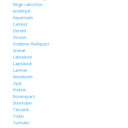
Ringe cabochon
Amethyst
Aquamarin
Carneol
Dendrit
Drusen
Goldener Rutilquarz
Granat
Labradorit
Lapislazuli
Larimar
Mondstein
Opal
Prehnit
Rosenquarz
Sternrubin
Tansanit
Türkis
Turmalin