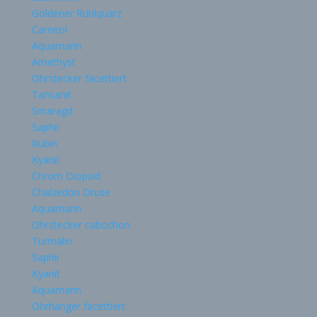
Goldener Rutilquarz
Carneol
Aquamarin
Amethyst
Ohrstecker facettiert
Tansanit
Smaragd
Saphir
Rubin
Kyanit
Chrom Diopsid
Chalzedon Druse
Aquamarin
Ohrstecker cabochon
Turmalin
Saphir
Kyanit
Aquamarin
Ohrhänger facettiert