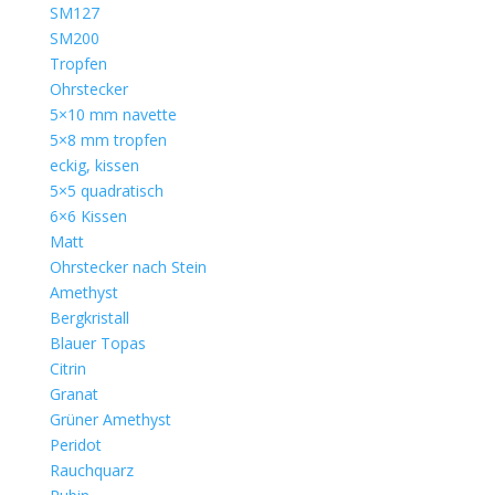
SM127
SM200
Tropfen
Ohrstecker
5×10 mm navette
5×8 mm tropfen
eckig, kissen
5×5 quadratisch
6×6 Kissen
Matt
Ohrstecker nach Stein
Amethyst
Bergkristall
Blauer Topas
Citrin
Granat
Grüner Amethyst
Peridot
Rauchquarz