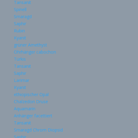
Tansanit
Spinell
Smaragd
Saphir
Rubin
Kyanit
grüner Amethyst
Ohrhänger cabochon
Türkis
Tansanit
Saphir
Larimar
Kyanit
ethiopischer Opal
Chalzedon Druse
Aquamarin
Anhänger facettiert
Tansanit
Smaragd Chrom Diopsid
Saphir