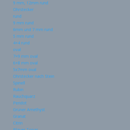
9 mm, 12mm rund
Ohrstecker
rund
9 mm rund
6mm und 7 mm rund
5 mm rund
4×4 rund
oval
7×9 mm oval
6×8 mm oval
5x7mm oval
Ohrstecker nach Stein
Spinell
Rubin
Rauchquarz
Peridot
Grüner Amethyst
Granat
Citrin
Blauer Topas