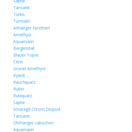
Saphir
Tansanit
Türkis
Turmalin
Anhänger facettiert
Amethyst
Aquamarin
Bergkristall
Blauer Topas
Citrin
Grüner Amethyst
Kyanit
Rauchquarz
Rubin
Rutilquarz
Saphir
Smaragd Chrom Diopsid
Tansanit
Ohrhänger cabochon
Aquamarin