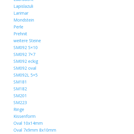
Lapislazuli
Larimar
Mondstein
Perle
Prehnit
weitere Steine
SM092 5×10
SM092 7×7
SM092 eckig
SM092 oval
SM092L 5×5
SM181
SM182
SM201
SM223
Ringe
Kissenform
Oval 10x14mm
Oval 7x9mm 8x10mm