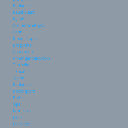
Rutilquarz
Rauchquarz
Kyanit
Grüner Amethyst
Citrin
Blauer Topas
Bergkristall
Aquamarin
Anhänger cabochon
Turmalin
Tansanit
Saphir
Rutilquarz
Rosenquarz
Prehnit
Opal
Mondstein
Lapis
Labradorit