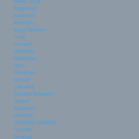
Blauer Topas
Bergkristall
Aquamarin
Amethyst
Ringe cabochon
Türkis
Tansanit
Sternrubin
Rosenquarz
Opal
Mondstein
Larimar
Labradorit
Goldener Rutilquarz
Carneol
Aquamarin
Amethyst
Ohrstecker facettiert
Tansanit
Smaragd