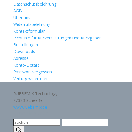
Datenschutzbelehrung
AGB
Über uns
Widerrufsbelehrung
Kontaktformular
Richtlinie für Rückerstattungen und Rückgaben
Bestellungen
Downloads
Adresse
Konto-Details
Passwort vergessen
Vertrag widerrufen
Internetdienstleister:
RUEBEMIX Technology
27383 Scheeßel
www.ruebemix.de
Produktsuche