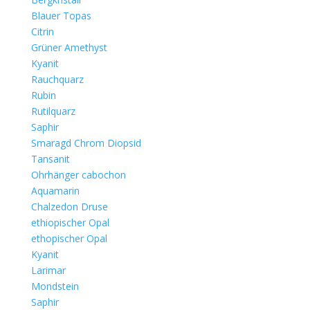
Blauer Topas
Citrin
Grüner Amethyst
Kyanit
Rauchquarz
Rubin
Rutilquarz
Saphir
Smaragd Chrom Diopsid
Tansanit
Ohrhänger cabochon
Aquamarin
Chalzedon Druse
ethiopischer Opal
ethopischer Opal
Kyanit
Larimar
Mondstein
Saphir