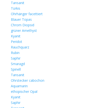
Tansanit
Türkis
Ohrhänger facettiert
Blauer Topas
Chrom Diopsid
grüner Amethyst
Kyanit
Peridot
Rauchquarz
Rubin
Saphir
Smaragd
Spinell
Tansanit
Ohrstecker cabochon
Aquamarin
ethopischer Opal
Kyanit
Saphir