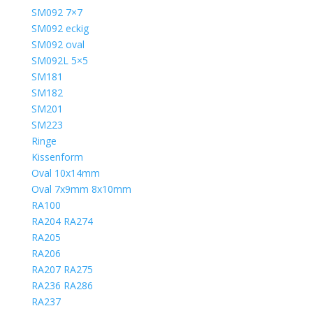
SM092 7×7
SM092 eckig
SM092 oval
SM092L 5×5
SM181
SM182
SM201
SM223
Ringe
Kissenform
Oval 10x14mm
Oval 7x9mm 8x10mm
RA100
RA204 RA274
RA205
RA206
RA207 RA275
RA236 RA286
RA237