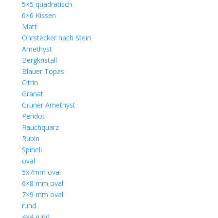
5×5 quadratisch
6×6 Kissen
Matt
Ohrstecker nach Stein
Amethyst
Bergkristall
Blauer Topas
Citrin
Granat
Grüner Amethyst
Peridot
Rauchquarz
Rubin
Spinell
oval
5x7mm oval
6×8 mm oval
7×9 mm oval
rund
4×4 rund