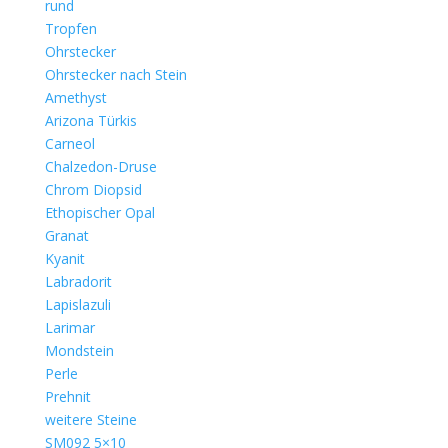
rund
Tropfen
Ohrstecker
Ohrstecker nach Stein
Amethyst
Arizona Türkis
Carneol
Chalzedon-Druse
Chrom Diopsid
Ethopischer Opal
Granat
Kyanit
Labradorit
Lapislazuli
Larimar
Mondstein
Perle
Prehnit
weitere Steine
SM092 5×10