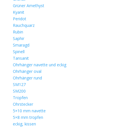
Grüner Amethyst
Kyanit
Peridot
Rauchquarz
Rubin
Saphir
Smaragd
Spinell
Tansanit
Ohrhänger navette und eckig
Ohrhänger oval
Ohrhänger rund
SM127
SM200
Tropfen
Ohrstecker
5×10 mm navette
5×8 mm tropfen
eckig, kissen