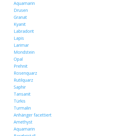
Aquamarin
Drusen
Granat
Kyanit
Labradorit
Lapis
Larimar
Mondstein
Opal
Prehnit
Rosenquarz
Rutilquarz
Saphir
Tansanit
Türkis
Turmalin
Anhänger facettiert
Amethyst
Aquamarin
Bergkristall