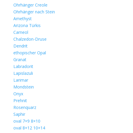
Ohrhänger Creole
Ohrhänger nach Stein
Amethyst
Arizona Türkis
Carneol
Chalzedon-Druse
Dendrit
ethopischer Opal
Granat
Labradorit
Lapislazuli
Larimar
Mondstein
Onyx
Prehnit
Rosenquarz
Saphir
oval 7×9 8×10
oval 8×12 10×14