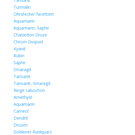
Tansanit
Turmalin
Ohrstecker facettiert
Aquamarin
Aquamarin, Saphir
Chalzedon Druse
Chrom Diopsid
Kyanit
Rubin
Saphir
Smaragd
Tansanit
Tansanit, Smaragd
Ringe cabochon
Amethyst
Aquamarin
Carneol
Dendrit
Drusen
Goldener Rutilquarz