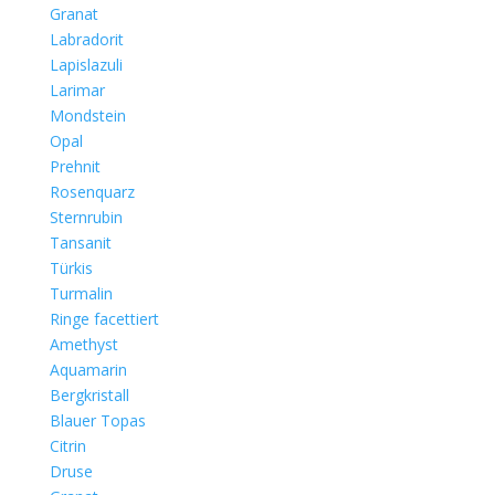
Granat
Labradorit
Lapislazuli
Larimar
Mondstein
Opal
Prehnit
Rosenquarz
Sternrubin
Tansanit
Türkis
Turmalin
Ringe facettiert
Amethyst
Aquamarin
Bergkristall
Blauer Topas
Citrin
Druse