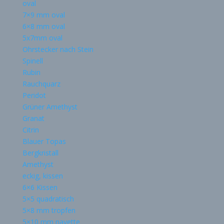
oval
7×9 mm oval
6×8 mm oval
5x7mm oval
Ohrstecker nach Stein
Spinell
Rubin
Rauchquarz
Peridot
Grüner Amethyst
Granat
Citrin
Blauer Topas
Bergkristall
Amethyst
eckig, kissen
6×6 Kissen
5×5 quadratisch
5×8 mm tropfen
5×10 mm navette