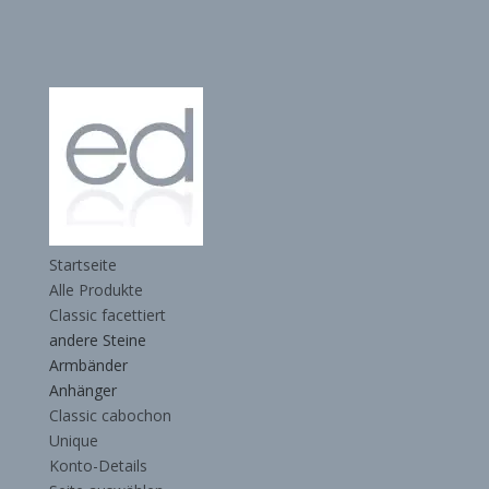
Startseite
Alle Produkte
Classic facettiert
andere Steine
Armbänder
Anhänger
Classic cabochon
Unique
Konto-Details