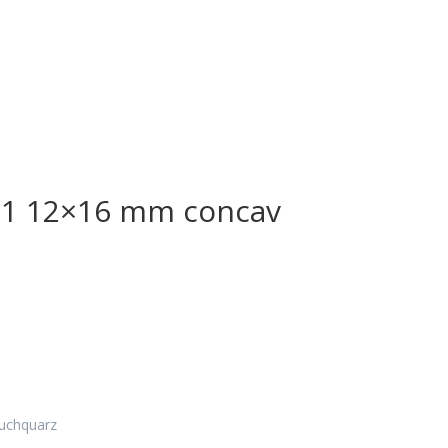
21 12×16 mm concav
uchquarz