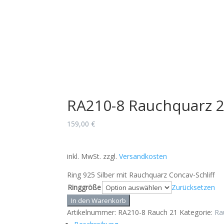
RA210-8 Rauchquarz 
159,00
€
inkl. MwSt.
zzgl.
Versandkosten
Ring 925 Silber mit Rauchquarz Concav-Schliff
Ringgröße
Zurücksetzen
RA210-
In den Warenkorb
8
Artikelnummer:
RA210-8 Rauch 21
Kategorie:
Ra
Rauchquarz