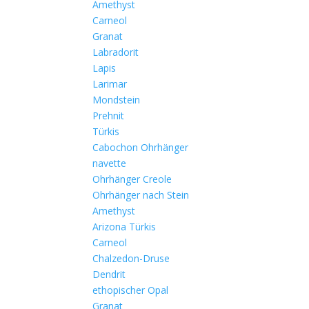
Amethyst
Carneol
Granat
Labradorit
Lapis
Larimar
Mondstein
Prehnit
Türkis
Cabochon Ohrhänger
navette
Ohrhänger Creole
Ohrhänger nach Stein
Amethyst
Arizona Türkis
Carneol
Chalzedon-Druse
Dendrit
ethopischer Opal
Granat