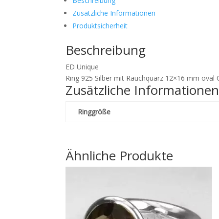
Beschreibung
21
Zusätzliche Informationen
12x16
Produktsicherheit
mm
concav
Beschreibung
Menge
ED Unique
Ring 925 Silber mit Rauchquarz 12×16 mm oval C
Zusätzliche Informatione
Ringgröße
Ähnliche Produkte